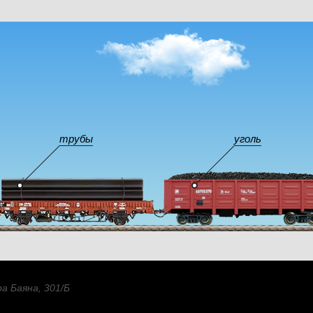
трубы
уголь
а Баяна, 301/Б