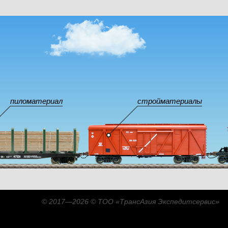
пиломатериал
стройматериалы
© 2017—2026 © ТОО «ТрансАзия Экспедитсервис»