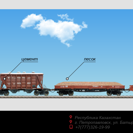
цемент
песок
Республика Казахстан
г. Петропавловск, ул. Батыр
+7(777)326-19-99